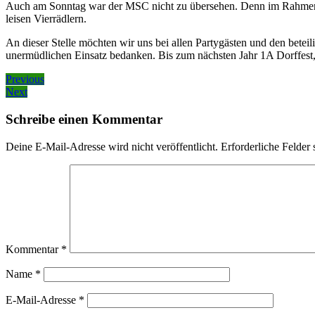
Auch am Sonntag war der MSC nicht zu übersehen. Denn im Rahmen d
leisen Vierrädlern.
An dieser Stelle möchten wir uns bei allen Partygästen und den bete
unermüdlichen Einsatz bedanken. Bis zum nächsten Jahr 1A Dorffest,
Beitragsnavigation
Previous
Previous
Next
post:
Next
post:
Schreibe einen Kommentar
Deine E-Mail-Adresse wird nicht veröffentlicht.
Erforderliche Felder 
Kommentar
*
Name
*
E-Mail-Adresse
*