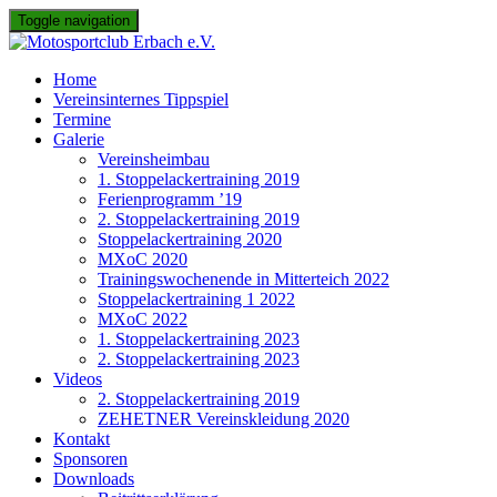
Skip
Toggle navigation
to
content
Home
Vereinsinternes Tippspiel
Termine
Galerie
Vereinsheimbau
1. Stoppelackertraining 2019
Ferienprogramm ’19
2. Stoppelackertraining 2019
Stoppelackertraining 2020
MXoC 2020
Trainingswochenende in Mitterteich 2022
Stoppelackertraining 1 2022
MXoC 2022
1. Stoppelackertraining 2023
2. Stoppelackertraining 2023
Videos
2. Stoppelackertraining 2019
ZEHETNER Vereinskleidung 2020
Kontakt
Sponsoren
Downloads