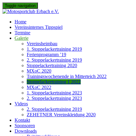
Skip
Toggle navigation
to
content
Home
Vereinsinternes Tippspiel
Termine
Galerie
Vereinsheimbau
1. Stoppelackertraining 2019
Ferienprogramm ’19
2. Stoppelackertraining 2019
Stoppelackertraining 2020
MXoC 2020
Trainingswochenende in Mitterteich 2022
Stoppelackertraining 1 2022
MXoC 2022
1. Stoppelackertraining 2023
2. Stoppelackertraining 2023
Videos
2. Stoppelackertraining 2019
ZEHETNER Vereinskleidung 2020
Kontakt
Sponsoren
Downloads